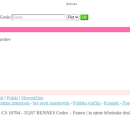
Rubrika
Geslo
avitev
sh
|
Polski
|
Slovenščina
istina zmernosti
-
boj proti spamerjem
-
Politika vračila
-
Kontakt
-
Pog
 - CS 10704 - 35207 RENNES Cedex – France | in njene hčerinske dru