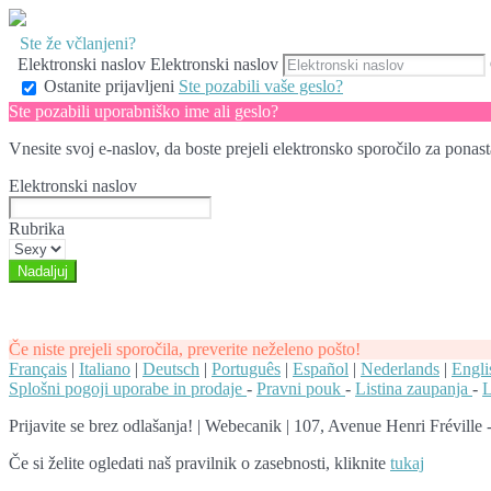
Ste že včlanjeni?
Elektronski naslov
Elektronski naslov
Ostanite prijavljeni
Ste pozabili vaše geslo?
Ste pozabili uporabniško ime ali geslo?
Vnesite svoj e-naslov, da boste prejeli elektronsko sporočilo za ponast
Elektronski naslov
Rubrika
Če niste prejeli sporočila, preverite neželeno pošto!
Français
|
Italiano
|
Deutsch
|
Português
|
Español
|
Nederlands
|
Engli
Splošni pogoji uporabe in prodaje
-
Pravni pouk
-
Listina zaupanja
-
L
Prijavite se brez odlašanja!
|
Webecanik | 107, Avenue Henri Fréville
Če si želite ogledati naš pravilnik o zasebnosti, kliknite
tukaj