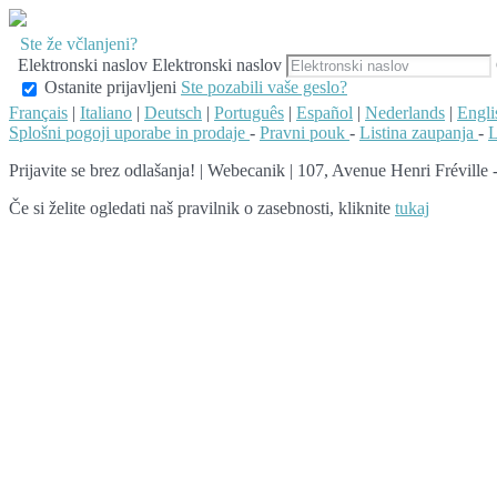
Ste že včlanjeni?
Elektronski naslov
Elektronski naslov
Ostanite prijavljeni
Ste pozabili vaše geslo?
Français
|
Italiano
|
Deutsch
|
Português
|
Español
|
Nederlands
|
Engli
Splošni pogoji uporabe in prodaje
-
Pravni pouk
-
Listina zaupanja
-
L
Prijavite se brez odlašanja!
|
Webecanik | 107, Avenue Henri Fréville
Če si želite ogledati naš pravilnik o zasebnosti, kliknite
tukaj