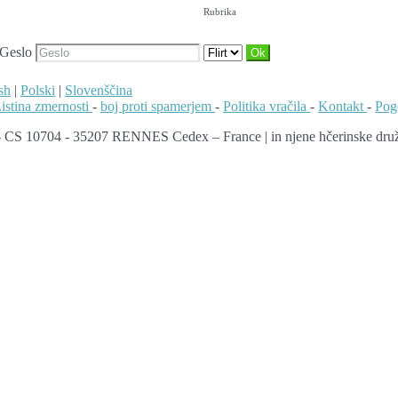
Rubrika
Geslo
sh
|
Polski
|
Slovenščina
istina zmernosti
-
boj proti spamerjem
-
Politika vračila
-
Kontakt
-
Pog
 - CS 10704 - 35207 RENNES Cedex – France | in njene hčerinske dru